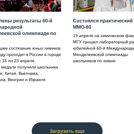
ены результаты 60-й
Состоялся практический
народной
ММО-60
леевской олимпиаде по
19 апреля на химическом фак
МГУ прошел лабораторный ра
шее состязание юных химиков
юбилейной 60-й Международ
оду проходит в России в городе
Менделеевской олимпиады
 15 по 23 апреля.
школьников по химии.
 медали получили школьники
и, Китая, Вьетнама,
ана, Венгрии и Израиля.
Загрузить еще