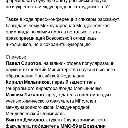
формировать будущую элиту российской науки,
но и укреплять международное сотрудничество?
Также в ходе пресс-конференции спикеры расскажут,
благодаря чему Международная Менделеевская
олимпиада по химии смогла не только стать
правопреемницей Всесоюзной олимпиады
школьников, но и сохранить нумерацию.
Спикеры:
Павел Сиротов
, начальник отдела популяризации
науки и технологий Министерства науки и высшего
образования Российской Федерации
Кирилл Мельников
, первый заместитель
генерального директора Фонда Мельниченко
Максим Лиханов
, председатель совета молодых
учёных химического факультета МГУ, член
международного жюри Международной
Менделеевской Олимпиады
Виктор Демидов
, студент 1 курса химического
факультета,
победитель ММО-59 в Бразилии